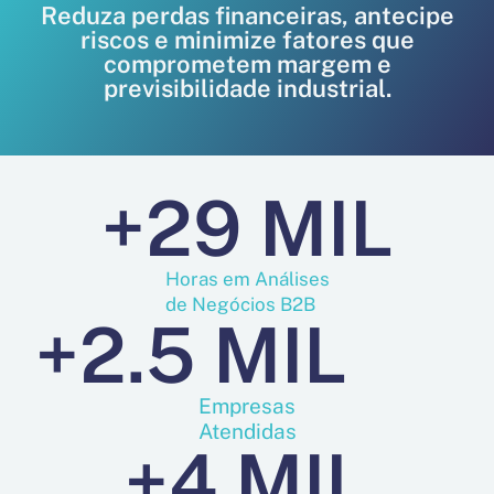
Reduza perdas financeiras, antecipe
riscos e minimize fatores que
comprometem margem e
previsibilidade industrial.
+
29
 MIL
Horas em Análises
de Negócios B2B
+
2.5
 MIL
Empresas
Atendidas
+
4
 MIL