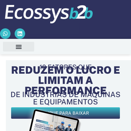
10 FATORES QUE
REDUZEM O LUCRO E
LIMITAM A
PERFORMANCE
DE INDÚSTRIAS DE MÁQUINAS
E EQUIPAMENTOS
CLIQUE PARA BAIXAR